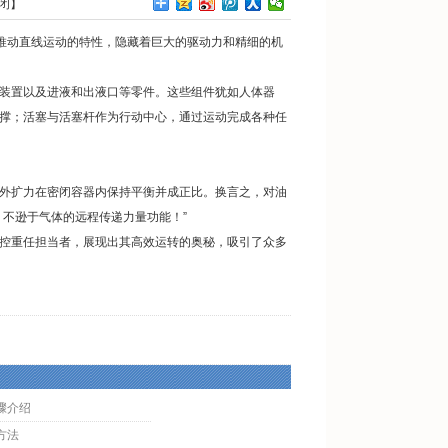
闭
】
推动直线运动的特性，隐藏着巨大的驱动力和精细的机
装置以及进液和出液口等零件。这些组件犹如人体器
撑；活塞与活塞杆作为行动中心，通过运动完成各种任
外扩力在密闭容器内保持平衡并成正比。换言之，对油
不逊于气体的远程传递力量功能！”
控重任担当者，展现出其高效运转的奥秘，吸引了众多
骤介绍
方法