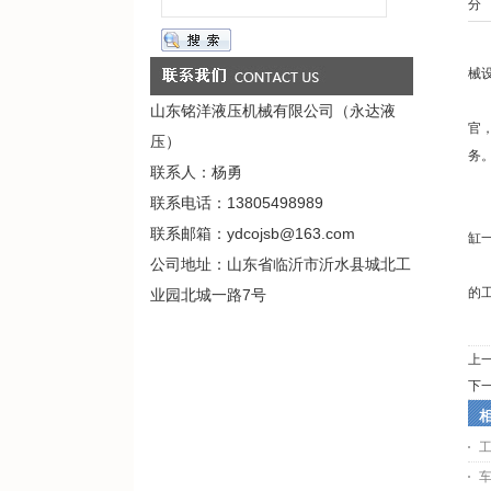
分 
液
械
此
山东铭洋液压机械有限公司（永达液
官
压）
务
联系人：杨勇
帕
联系电话：13805498989
液
联系邮箱：ydcojsb@163.com
缸
公司地址：山东省临沂市沂水县城北工
液
的
业园北城一路7号
上
下