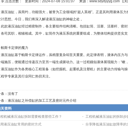
享:
点击次数：
更新时间：2024-07-08 15:01:07 来源：
www.sdydyyyg.com
【
关
压油缸，虽简约，功能强大，被誉为工业领域的“超人英雄”。正是其利用液体压力
设计思想。今日，我们将深入解读液压油缸的神秘之处 。
款液压油缸经过精密制作，各主要组件结构清晰。包括缸筒、活塞、活塞杆、密封
，各司其职，相辅相成。其中，缸筒作为液压系统的重要组成，为整体结构提供坚实支
。
斯卡定律的魔力
压油缸基于帕斯卡定律运作，虽稍显复杂却至关重要。此定律表明，液体内压力与
一端施压，便能通过传递压力至另一端生成驱动力。这一过程颇似液体展现能力：“瞅，
压油缸作为各类核心工程装备（如挖掘机、起重机及注塑机）的主要动力传输与操
工程学专家及其行业同仁热切关注。
一条：没有了
一条：
液压油缸之补偿缸的加工工艺及密封元件介绍
相关资料
工程机械液压油缸拆卸需要检查那些工作？
工程机械液压油缸的拆卸步
车用液压油缸常用的密封方式
分享降低液压油缸故障率的