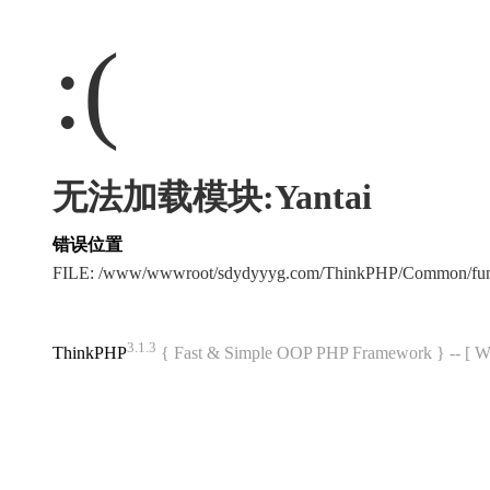
:(
无法加载模块:Yantai
错误位置
FILE: /www/wwwroot/sdydyyyg.com/ThinkPHP/Common/fu
3.1.3
ThinkPHP
{ Fast & Simple OOP PHP Framework } -- 