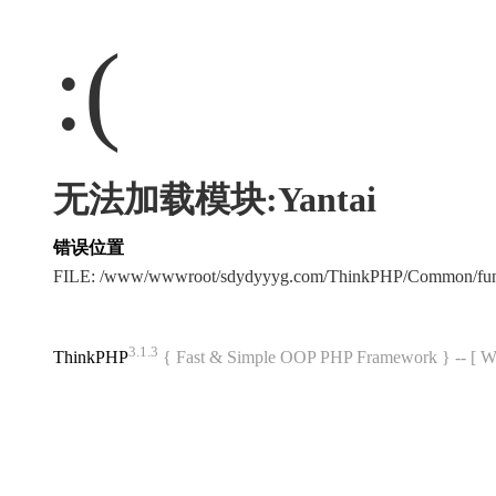
:(
无法加载模块:Yantai
错误位置
FILE: /www/wwwroot/sdydyyyg.com/ThinkPHP/Common/fu
3.1.3
ThinkPHP
{ Fast & Simple OOP PHP Framework } -- 